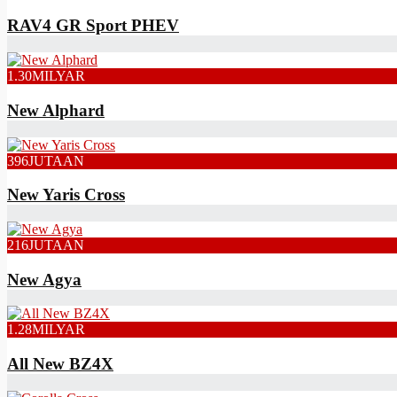
RAV4 GR Sport PHEV
1.30
MILYAR
New Alphard
396
JUTAAN
New Yaris Cross
216
JUTAAN
New Agya
1.28
MILYAR
All New BZ4X