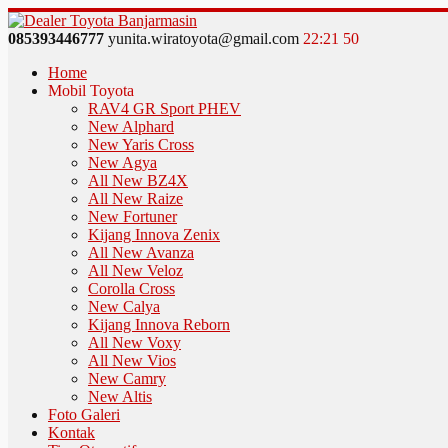
085393446777
yunita.wiratoyota@gmail.com
22
:
21
51
Home
Mobil Toyota
RAV4 GR Sport PHEV
New Alphard
New Yaris Cross
New Agya
All New BZ4X
All New Raize
New Fortuner
Kijang Innova Zenix
All New Avanza
All New Veloz
Corolla Cross
New Calya
Kijang Innova Reborn
All New Voxy
All New Vios
New Camry
New Altis
Foto Galeri
Kontak