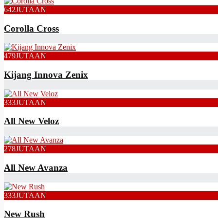
642
JUTAAN
Corolla Cross
479
JUTAAN
Kijang Innova Zenix
333
JUTAAN
All New Veloz
278
JUTAAN
All New Avanza
333
JUTAAN
New Rush