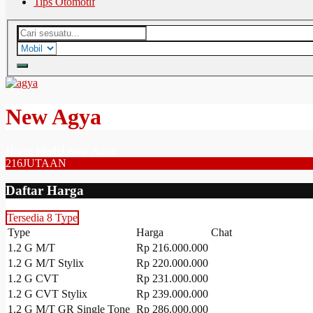
Tips Otomotif
New Agya
Home
Model
New Agya
216
JUTAAN
Daftar Harga
Tersedia 8 Type
Type
Harga
Chat
1.2 G M/T
Rp 216.000.000
1.2 G M/T Stylix
Rp 220.000.000
1.2 G CVT
Rp 231.000.000
1.2 G CVT Stylix
Rp 239.000.000
1.2 G M/T GR Single Tone
Rp 286.000.000