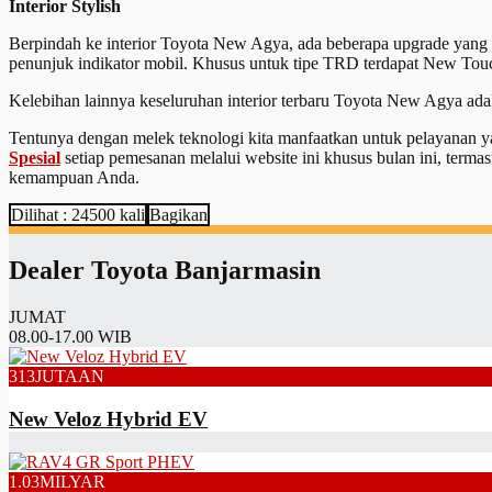
Interior Stylish
Berpindah ke interior Toyota New Agya, ada beberapa upgrade yang 
penunjuk indikator mobil. Khusus untuk tipe TRD terdapat New Tou
Kelebihan lainnya keseluruhan interior terbaru Toyota New Agya adal
Tentunya dengan melek teknologi kita manfaatkan untuk pelayanan y
Spesial
setiap pemesanan melalui website ini khusus bulan ini, terma
kemampuan Anda.
Dilihat : 24500 kali
Bagikan
Dealer Toyota Banjarmasin
JUMAT
08.00-17.00
WIB
313
JUTAAN
New Veloz Hybrid EV
1.03
MILYAR