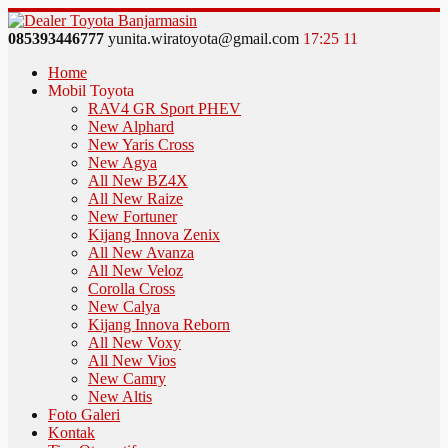
085393446777
yunita.wiratoyota@gmail.com
17
:
25
12
Home
Mobil Toyota
RAV4 GR Sport PHEV
New Alphard
New Yaris Cross
New Agya
All New BZ4X
All New Raize
New Fortuner
Kijang Innova Zenix
All New Avanza
All New Veloz
Corolla Cross
New Calya
Kijang Innova Reborn
All New Voxy
All New Vios
New Camry
New Altis
Foto Galeri
Kontak