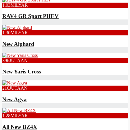
1.03
MILYAR
RAV4 GR Sport PHEV
1.30
MILYAR
New Alphard
396
JUTAAN
New Yaris Cross
216
JUTAAN
New Agya
1.28
MILYAR
All New BZ4X