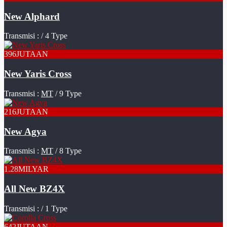
New Alphard
Transmisi :
/ 4 Type
396
JUTAAN
New Yaris Cross
Transmisi :
MT
/ 9 Type
216
JUTAAN
New Agya
Transmisi :
MT
/ 8 Type
1.28
MILYAR
All New BZ4X
Transmisi :
/ 1 Type
642
JUTAAN