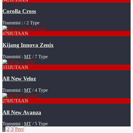
Corolla Cross
Transmisi :
/ 2 Type
479
JUTAAN
Kijang Innova Zenix
Transmisi :
MT
/ 7 Type
333
JUTAAN
All New Veloz
Transmisi :
MT
/ 4 Type
278
JUTAAN
All New Avanza
Transmisi :
MT
/ 5 Type
1
2
3
Prev