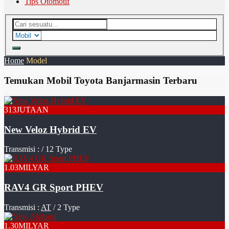
Tips Otomotif
Home
Model
Temukan Mobil Toyota Banjarmasin Terbaru
313
JUTAAN
New Veloz Hybrid EV
Transmisi :
/ 12 Type
1.03
MILYAR
RAV4 GR Sport PHEV
Transmisi :
AT
/ 2 Type
1.30
MILYAR