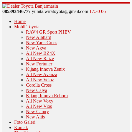
085393446777
yunita.wiratoyota@gmail.com
17
:
30
06
Home
Mobil Toyota
RAV4 GR Sport PHEV
New Alphard
New Yaris Cross
New Agya
All New BZ4X
All New Raize
New Fortuner
Kijang Innova Zenix
All New Avanza
All New Veloz
Corolla Cross
New Calya
Kijang Innova Reborn
All New Voxy
All New Vios
New Camry
New Altis
Foto Galeri
Kontak